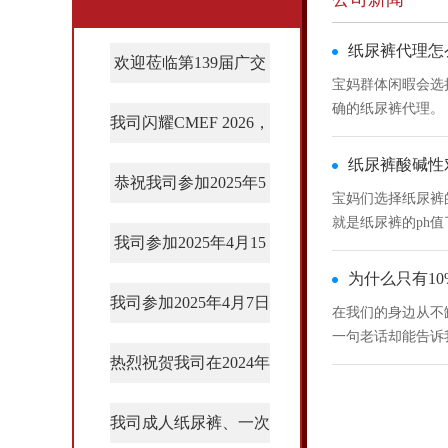
纸尿裤代理怎
欢迎莅临第139届广交
宝妈群体闲暇会选
会 | 2026年5月1日–5月
确的纸尿裤代理。
我司闪耀CMEF 2026，
一、选择优秀的纸
5日 · 展位10.1E03-E04
一个优秀的公司能
大师级成人纸尿裤与护
纸尿裤酸碱性
款微信小程序，叫
· 全新成人纸尿裤全球
恭祝我司参加2025年5
宝妈们选择纸尿裤
理垫单获专业关注！我
二、纸尿裤产品质
月1日到5日广交会圆满
首发
就是纸尿裤的ph值
代理一款好的产品
司携自主研发的‌大师级
我司参加2025年4月15
首先，大多宝妈主
毕竟退货是一件很
成功 展位号: 9.1Hall
着尿的次数频率很
首先，建议大家先
为什么只有1
一次性成人纸尿裤‌与‌护
日CIDPEX2025第32届
坏表层皮肤导致红
其次，上网查这家
我司参加2025年4月7日
E45-E46
在我们的身边从不
其次就是纸尿裤中
生活用纸国际科技展览
理垫单‌亮相8.2J19展
洞，优缺点都不清
一句老话却能告诉
CMEF第91届中国国际
物丙烯酸，残留量
然后，选择纸尿裤
华为的创始人任正
位，该系列产品专为中
热烈祝贺我司在2024年
会圆满成功 展位
后来就是纸尿裤的
的量越多，漏尿等
医疗器械（春季）博览
许三多才不傻，他
半年后在6左右，一
最后，大公司的产
重度失禁人群设计，显
11月11-14号上的德国
号:B4L21
现在我们能吃苦的
然而，纸尿裤的p
选择更贴合自己的
我司成人纸尿裤、一次
会圆满成功 展位号：
做微商，我们总是
宝“挑”纸尿裤的
杜塞尔多夫医疗展会上
著降低失禁性皮炎风
三、代理模式