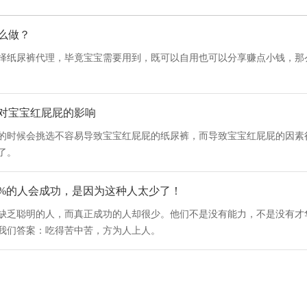
么做？
择纸尿裤代理，毕竟宝宝需要用到，既可以自用也可以分享赚点小钱，那
尿裤代理公司。
决定你纸尿裤代理的稳定性，小公司问题比较多，容易出现物流、模式、
对宝宝红屁屁的影响
做企查查，搜索企业的名称就可以看到企业的信息，选择注册资金高的准
的时候会挑选不容易导致宝宝红屁屁的纸尿裤，而导致宝宝红屁屁的因素
量
了。
无论自己宝宝自用还是给推销给其他人都很重要，我们不知道产品的质量
要关注的是透气性、柔软性和吸收量。然而，一些不良的使用习惯也会导
麻烦的事。
高，所以宝宝屁屁会经常处于潮湿状态，皮肤就容易受到刺激被感染的机
拿试用装试试，货比三家，多看看为将来打好基础。试用装一般大点的公
0%的人会成功，是因为这种人太少了！
屁屁。
纸尿裤产品的负面信息，无论怎么样的产品都会有些消息在网上，若是一
缺乏聪明的人，而真正成功的人却很少。他们不是没有能力，不是没有才
含有的化学成分。为追求某方面的性能而过度采用材质，这些材质的残留
楚，代理之后怎么向其他人介绍呢？别人网上一查没有，信任度也会垂直
我们答案：吃得苦中苦，方为人上人。
标准在800mg/kg，小品牌可能忽视这个标准，将未经过出厂检测的纸尿
要选择“柔”——纸尿裤表层接触宝宝的地方一定要舒适；“轻”——轻薄
非曾说过，他最欣赏的两个人，一个人是国外的阿甘，一个是国内的许三
ph值了。宝宝与穿上纸尿裤后形成一个独立的环境，这个环境就觉得了细菌
情况越少。
“不抛弃，不放弃”的精神最值得我们学习。无论多么的艰苦，都不会放弃
年半后在5.5，是越来越偏酸的，这样的ph值不容易滋生细菌。
品线比较丰富，有其他附加代理产品可以选择，比如纸尿裤代理可以同时
人太少了，能坚持吃苦的人更少。
h要是和宝宝皮肤酸碱性过大，会改变宝宝屁屁的环境，将不易滋生细菌
即可。
卖货抱怨辛苦，陪客户交流觉得累，发快递觉得辛苦，总之就是觉得做微
原因之一；还有当纸尿裤的ph值和宝宝屁屁差异过大，容易产生化学反应，