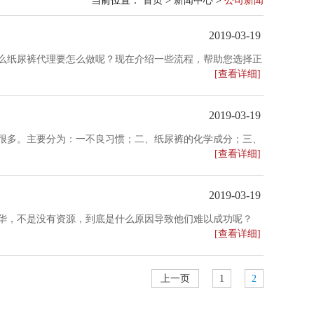
当前位置：
首页
>
新闻中心
>
公司新闻
2019-03-19
么纸尿裤代理要怎么做呢？现在介绍一些流程，帮助您选择正
[查看详细]
产品、资金等问题。如何看公司的实力呢？注册资金！介绍一
2019-03-19
没错！以下是我们公司的一些资料，大家可以用来做对比。
很多。主要分为：一不良习惯；二、纸尿裤的化学成分；三、
[查看详细]
到底好不好，一不小心轻易的购买了，后来发现质量有问题。
致宝宝红屁屁。宝宝越小代谢就越活跃，尤其是水代谢，意味
会就会加大。加上市场上的纸尿裤不合适宝宝，产生摩擦，破
司会采取赠送的形式，我们只要付出一些邮费即可。
2019-03-19
点消息查不到的产品建议不要选了，因为这样的产品是个黑
华，不是没有资源，到底是什么原因导致他们难以成功呢？
量也会导致宝宝屁屁受到损伤。举个例子，高吸水树脂的残留
下降的！
[查看详细]
裤投入市场，导致出现红屁屁。
的纸尿裤不会捂住宝宝，空气流动也是很关键的；吸水性，吸收
多。在《士兵突击》中很多人都觉得许三多是傻、木讷，其实
滋生的条件。宝宝的皮肤是弱酸性，刚出生的ph值在6.5，
，坚持就是胜利。
销售纸巾、宝宝用品等，不同公司附加代理产品不一样，大家
上一页
1
2
的环境变为促进病菌繁殖的环境，因此更容易红屁屁，这也是宝
商很苦，时不时就有放弃的念头。
皮肤就会受到侵蚀。所以，纸尿裤的ph值应该在弱酸性和中性