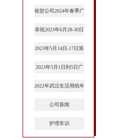
那么，世界上，有
性护理垫等产品在2024
8.2H-8.2U33
之间。
纸尿裤代理模式绝
做微商，我们会花
险，提升老年群体生活
祝贺公司2024年春季广
大获成功！
以上的原理也适用
当然如果我们是长
年秋季广交会上获得大
做微商，我们会失
市场上有出现弱酸
四、选择上家
交会取得圆满成功！
尊严。
做微商，我们会陷
要及时的清理宝宝
做纸尿裤代理，会
恭祝2023年6月28-30日
量客户的喜欢！
既然做微商会失去
家就很吃亏了，有
当然是为了赚钱。
第28届上海国际残疾
家一定要选择专业
微商，足不出户也
2023年5月14日-17日第
以上就是我们如何
人、老年人康复用品展
部手机，下载一个
87届中国国际医疗器械
奔着赚钱的目标，
2023年5月1日到5日广
览会顺利开展,我司展
做微商没有想象中
博览会（CMEF）
她说，“在加入的
交会三期展位号8.1C04
位号FT035
并且处理不好，还
2022年武汉生活用纸年
想通过做微商成功
会。我司将参加2022年
往往年入百万的成
公司新闻
武汉生活用纸年会，时
间：2022年7月29-31
护理常识
日。地点：武汉国际博